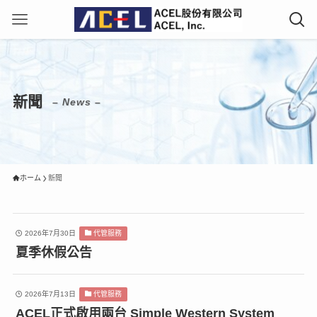
新聞
– News –
ホーム
新聞
2026年7月30日
代管服務
夏季休假公告
2026年7月13日
代管服務
ACEL正式啟用兩台 Simple Western System